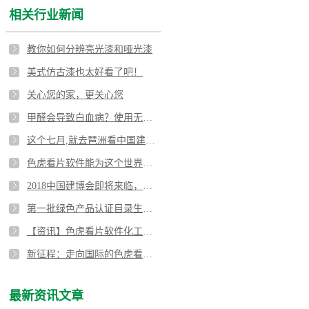
相关行业新闻
教你如何分辨亮光漆和哑光漆
美式仿古漆也太好看了吧！
关心您的家，更关心您
甲醛会导致白血病？使用无毒色虎视频APP下载漆刻不容缓！
这个七月,就去琶洲看中国建博会！
色虎看片软件能为这个世界做些什么？
2018中国建博会即将来临，色虎看片软件化工蓄势待发！
第一批绿色产品认证目录生成，涂料榜上有名！
【资讯】色虎看片软件化工直销部召开四月总结会
新征程：走向国际的色虎看片软件亮光色虎视频APP下载漆
最新资讯文章