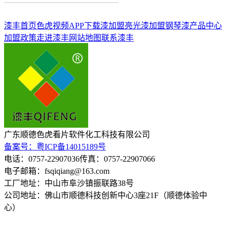
漆丰首页
色虎视频APP下载漆加盟
亮光漆加盟
钢琴漆
产品中心
加盟政策
走进漆丰
网站地图
联系漆丰
广东顺德色虎看片软件化工科技有限公司
备案号：粤ICP备14015189号
电话：0757-22907036
传真：0757-22907066
电子邮箱：fsqiqiang@163.com
工厂地址：中山市阜沙镇振联路38号
公司地址：佛山市顺德科技创新中心3座21F（顺德体验中
心）