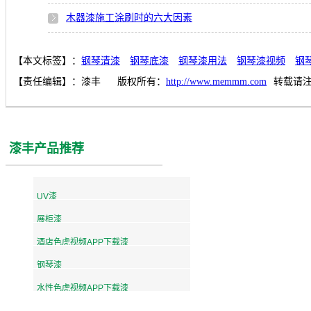
木器漆施工涂刷时的六大因素
【本文标签】：
钢琴清漆
钢琴底漆
钢琴漆用法
钢琴漆视频
钢
【责任编辑】：
漆丰
版权所有：
http://www.memmm.com
转载请
漆丰产品推荐
UV漆
展柜漆
酒店色虎视频APP下载漆
钢琴漆
水性色虎视频APP下载漆