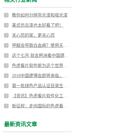
教你如何分辨亮光漆和哑光漆
美式仿古漆也太好看了吧！
关心您的家，更关心您
甲醛会导致白血病？使用无毒色虎视频APP下载漆刻不容缓！
这个七月,就去琶洲看中国建博会！
色虎看片软件能为这个世界做些什么？
2018中国建博会即将来临，色虎看片软件化工蓄势待发！
第一批绿色产品认证目录生成，涂料榜上有名！
【资讯】色虎看片软件化工直销部召开四月总结会
新征程：走向国际的色虎看片软件亮光色虎视频APP下载漆
最新资讯文章