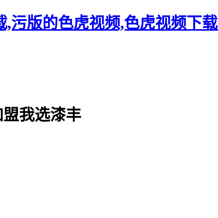
载,污版的色虎视频,色虎视频下
加盟
我选漆丰