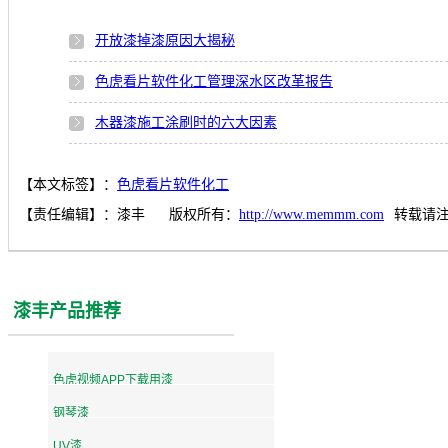
开放漆掉漆原因大揭秘
色虎看片软件化工管理深水区改革报告
木器漆施工涂刷时的六大因素
【本文标签】：
色虎看片软件化工
【责任编辑】：
漆丰
版权所有：
http://www.memmm.com
转载请
漆丰产品推荐
色虎视频APP下载用漆
钢琴漆
UV漆