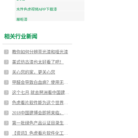
水性色虎视频APP下载漆
展柜漆
相关行业新闻
教你如何分辨亮光漆和哑光漆
美式仿古漆也太好看了吧！
关心您的家，更关心您
甲醛会导致白血病？使用无毒色虎视频APP下载漆刻不容缓！
这个七月,就去琶洲看中国建博会！
色虎看片软件能为这个世界做些什么？
2018中国建博会即将来临，色虎看片软件化工蓄势待发！
第一批绿色产品认证目录生成，涂料榜上有名！
【资讯】色虎看片软件化工直销部召开四月总结会