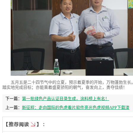
五月五是二十四节气中的立夏，预示着夏季的开始，
万物
蓬勃生长
踏实地完成目标；亦能乘着盛夏骄阳的朝气，奋发向上，勇夺佳绩！
下一篇：
第一批绿色产品认证目录生成，涂料榜上有名！
上一篇：
新征程：走向国际的色虎看片软件亮光色虎视频APP下载漆