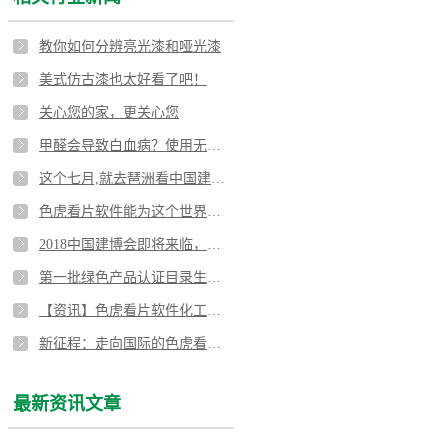
教你如何分辨亮光漆和哑光漆
美式仿古漆也太好看了吧！
关心您的家，更关心您
甲醛会导致白血病？使用无毒色虎视频APP下载漆刻不容缓！
这个七月,就去琶洲看中国建博会！
色虎看片软件能为这个世界做些什么？
2018中国建博会即将来临，色虎看片软件化工蓄势待发！
第一批绿色产品认证目录生成，涂料榜上有名！
【资讯】色虎看片软件化工直销部召开四月总结会
新征程：走向国际的色虎看片软件亮光色虎视频APP下载漆
最新资讯文章