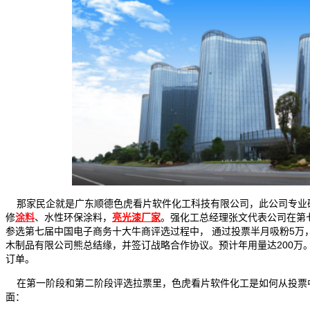
那家民企就是广东顺德色虎看片软件化工科技有限公司，此公司专业
修
涂料
、水性环保涂料，
亮光漆厂家
。强化工总经理张文代表公司在第
参选第七届中国电子商务十大牛商评选过程中， 通过投票半月吸粉5万
木制品有限公司熊总结缘，并签订战略合作协议。预计年用量达200万
订单。
在第一阶段和第二阶段评选拉票里，色虎看片软件化工是如何从投票
面：