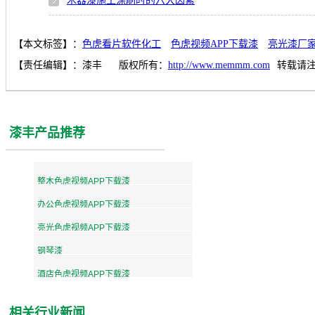
木器漆施工涂刷时的六大因素
【本文标签】：
色虎看片软件化工
色虎视频APP下载漆
亮光漆厂
【责任编辑】：
漆丰
版权所有：
http://www.memmm.com
转载请
漆丰产品推荐
整木色虎视频APP下载漆
办公色虎视频APP下载漆
亮光色虎视频APP下载漆
钢琴漆
酒店色虎视频APP下载漆
相关行业新闻