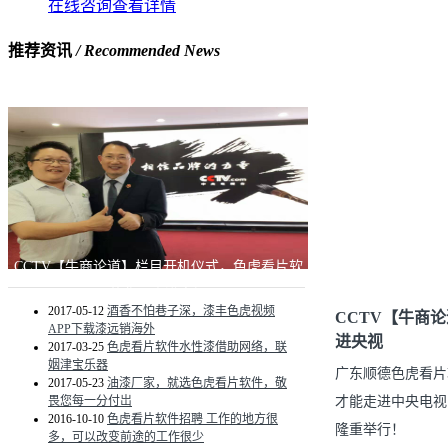
在线咨询
查看详情
推荐资讯
/ Recommended News
CCTV【牛商论道】栏目开机仪式，色虎看片软
件化工走进央视
2017-05-12
酒香不怕巷子深，漆丰色虎视频
CCTV【牛商
APP下载漆远销海外
进央视
2017-03-25
色虎看片软件水性漆借助网络，联
姻津宝乐器
广东顺德色虎看片
2017-05-23
油漆厂家，就选色虎看片软件，敬
畏您每一分付岀
才能走进中央电视
2016-10-10
色虎看片软件招聘 工作的地方很
隆重举行！
多，可以改变前途的工作很少