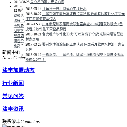
2019-08-25
关心您的家，更关心您
2016-
2018-05-14
【每日一思】倒掉心中那杯水
12-09
2016-10-27
上届百强牛商分享评选拉票秘籍 色虎看片软件化工亮光
省钱大
漆厂家如何获票惊人
法好 色
2017-12-30
广东湘楚川家居商会联盟盛典暨2018迎春联欢晚会 | 色
虎视频
虎看片软件化工荣登品牌榜
APP下
2016-10-21
色虎看片软件化工携“可以当镜子”的亮光漆闪耀智慧建
载漆如
材家居展
何性价
2017-03-29
要对水性漆涂装的正确认识 色虎看片软件水性漆厂家告
比高
诉你
新闻中心
2018-09-12
一枪遮盖，手感光滑，哪家色虎视频APP下载白漆表现
News Center
能这么好？！
漆丰加盟动态
行业新闻
常见问答
漆丰资讯
联系漆丰
Contact us