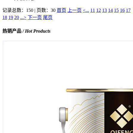
记录总数：150 | 页数：30
首页
上一页
<...
11
12
13
14
15
16
17
18
19
20
...>
下一页
尾页
热销产品
/ Hot Products