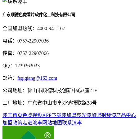
广东顺德色虎看片软件化工科技有限公司
全国加盟热线：
4000-941-167
电话：
0757-22907036
传真：
0757-22907066
QQ：
1239363033
邮箱：
fsqiqiang@163.com
公司地址：
佛山市顺德科技创新中心3座21F
工厂地址：
广东省中山市阜沙镇振联路38号
漆丰首页
色虎视频APP下载漆加盟
亮光漆加盟
钢琴漆
产品中心
加盟政策
走进漆丰
网站地图
联系漆丰