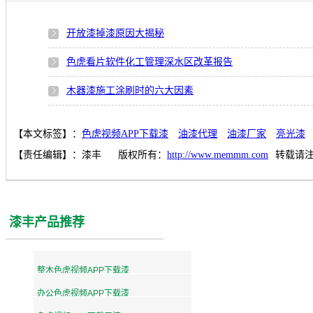
开放漆掉漆原因大揭秘
色虎看片软件化工管理深水区改革报告
木器漆施工涂刷时的六大因素
【本文标签】：
色虎视频APP下载漆
油漆代理
油漆厂家
亮光漆
【责任编辑】：
漆丰
版权所有：
http://www.memmm.com
转载请
漆丰产品推荐
整木色虎视频APP下载漆
办公色虎视频APP下载漆