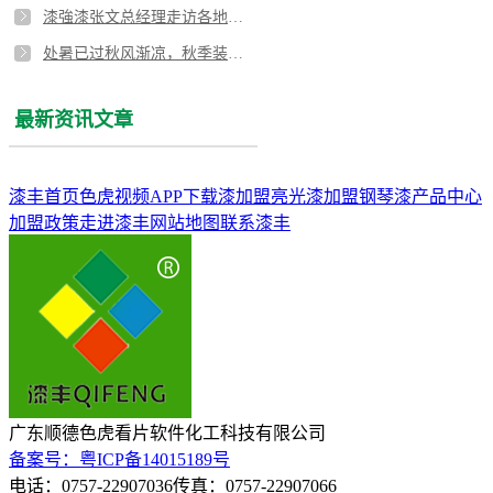
漆強漆张文总经理走访各地经销商，面对面实现高效沟通
处暑已过秋风渐凉，秋季装修一定要六大注意事项！
最新资讯文章
漆丰首页
色虎视频APP下载漆加盟
亮光漆加盟
钢琴漆
产品中心
加盟政策
走进漆丰
网站地图
联系漆丰
广东顺德色虎看片软件化工科技有限公司
备案号：粤ICP备14015189号
电话：0757-22907036
传真：0757-22907066