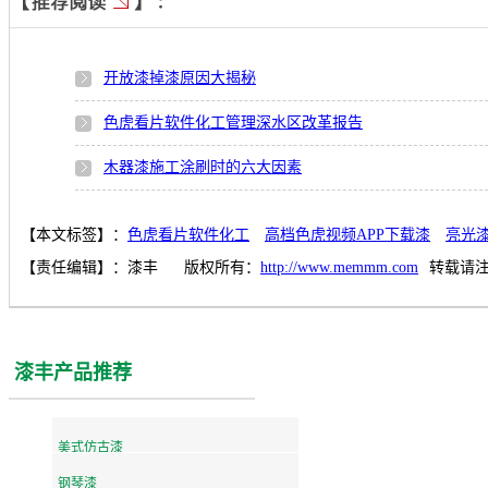
开放漆掉漆原因大揭秘
色虎看片软件化工管理深水区改革报告
木器漆施工涂刷时的六大因素
【本文标签】：
色虎看片软件化工
高档色虎视频APP下载漆
亮光
【责任编辑】：
漆丰
版权所有：
http://www.memmm.com
转载请
漆丰产品推荐
美式仿古漆
钢琴漆