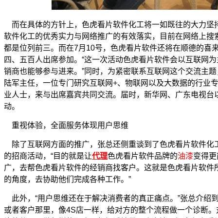
而在具体的方针上，色虎看片软件化工将一如既往的大力坚
软件化工的优秀实力与网络推广的有效落实，目前在网络上搜索
都是位列前三。而在7月10号，色虎看片软件还将在顺德的喜
四、五百人出席参加。“这一次活动色虎看片软件会以互联网
销商也能够参与进来。”同时，为紧密联系互联网这个交流主
陆军主任，一位专门研究互联网+、物联网以及大数据的行业
业人士，来与出席嘉宾共同交流。届时，新华网、广东电视台
动。
重视体验，全面服务体现用户思维
除了互联网方面的推广，张总还侧重谈到了色虎看片软件化工
的招商活动，“目的就是让
代理
色虎看片软件品牌的
油漆
变得更
广，去帮色虎看片软件的经销商找客户。这就是色虎看片软件
的角度，去协助他们完成各种工作。”
此外，“用户思维还在于解决消费者的真正痛点。”张总介绍
或者客户那里，像4S店一样，给对方的整个流程做一个诊断