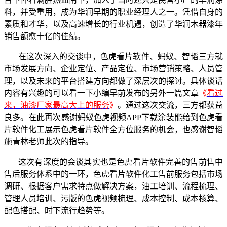
料，并受重用，成为华润早期的职业经理人之一。凭借自身的
素质和才华，以及高速增长的行业机遇，创造了华润木器漆年
销售额愈十亿的佳绩。
在这次深入的交谈中，色虎看片软件、蚂蚁、智韬三方就
市场发展方向、企业定位、产品定位、市场营销策略、人员管
理，以及未来的平台搭建方向都做了深层次的探讨。具体谈话
内容有兴趣的可以看一下小编早前发布的另外一篇文章
《
看过
来，油漆厂家最高大上的服务
》
。通过这次交流，三方都获益
良多。在此再次感谢蚂蚁色虎视频APP下载涂装能给到色虎看
片软件化工展示色虎看片软件全方位服务的机会，也感谢智韬
施青林老师此次的指导。
这次有深度的会谈其实也是色虎看片软件完善的售前售中
售后服务体系中的一环，色虎看片软件化工售前服务包括市场
调研、根据客户需求特点做解决方案，油工培训、流程梳理、
管理人员培训、污版的色虎视频梳理、成本控制、成本核算、
配色搭配、时下流行趋势等。