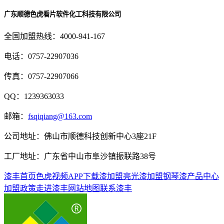
广东顺德色虎看片软件化工科技有限公司
全国加盟热线：
4000-941-167
电话：
0757-22907036
传真：
0757-22907066
QQ：
1239363033
邮箱：
fsqiqiang@163.com
公司地址：
佛山市顺德科技创新中心3座21F
工厂地址：
广东省中山市阜沙镇振联路38号
漆丰首页
色虎视频APP下载漆加盟
亮光漆加盟
钢琴漆
产品中心
加盟政策
走进漆丰
网站地图
联系漆丰