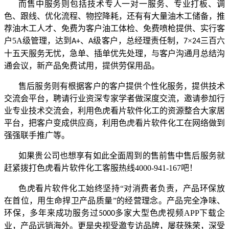
而售中服务则包括技术专人一对一服务、专业打板、调
色、跟线、优化流程、物控降耗，还有有大量油木工储备，推
荐油木工人才、免费为客户油工体检、免费喷枪提供、实行客
户5A级管理，达到
、
级客户，总经理责任制，
×
三百六
A+
A
7
24
十五天服务无忧，急单、插单优先处理，与客户沟通月总结沟
通会议，新产品免费试用，提供劳保用品。
售后服务则有根据客户的客户提供个性化服务，提供技术
交流会平台，聘请行业资深专家学者做深度交流，邀请参加行
业专业技术交流会，利用色虎看片软件化工的资源整合大家居
平台，把客户变成供应商，利用色虎看片软件化工在网络做到
强强联手推广等。
如果贵公司也想享有如此全面周到的售前售中售后服务就
赶紧拨打色虎看片软件化工客服热线4000-941-167吧！
色虎看片软件化工始终坚持“对消费者负责，产品环保放
在首位，用生命捍卫产品质量”的经营理念。产品完全净味、
环保，多年来成功服务过
多家大型色虎视频APP下载企
5000
业，产品远销海外。更是央视受邀专访品牌，屡获殊荣，深受