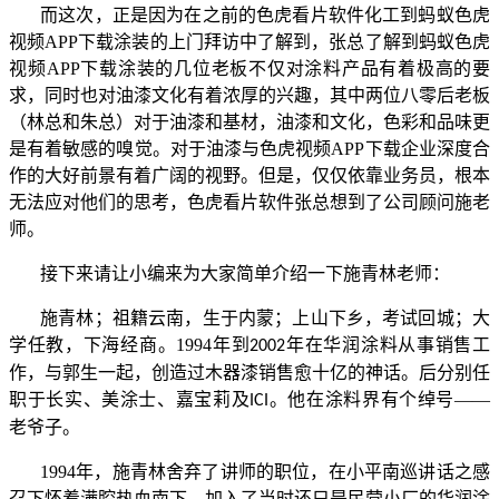
而这次，正是因为在之前的色虎看片软件化工到蚂蚁色虎
视频APP下载涂装的上门拜访中了解到，
张总了解到蚂蚁色虎
视频APP下载涂装的几位老板不仅对涂料产品有着极高的要
求，同时也对油漆文化有着浓厚的兴趣，其中两位八零后老板
（林总和朱总）对于油漆和基材，油漆和文化，色彩和品味更
是有着敏感的嗅觉。对于油漆与色虎视频APP下载企业深度合
作的大好前景有着广阔的视野。但是，仅仅依靠业务员，根本
无法应对他们的思考，
色虎看片软件张总想到了公司顾问施老
师。
接下来请让小编来为大家简单介绍一下施青林老师：
施青林；祖籍云南，生于内蒙；上山下乡，考试回城；大
学任教，下海经商。1994年到
年在华润涂料从事销售工
2002
作，与郭生一起，创造过木器漆销售愈十亿的神话。后分别任
职于长实、美涂士、嘉宝莉及
。他在涂料界有个绰号——
ICI
老爷子。
1994年，施青林舍弃了讲师的职位，在小平南巡讲话之感
召下怀着满腔热血南下，加入了当时还只是民营小厂的华润涂