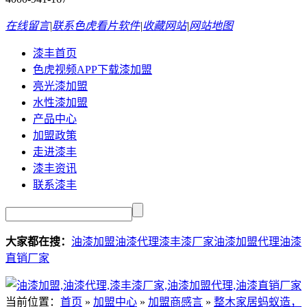
在线留言
|
联系色虎看片软件
|
收藏网站
|
网站地图
漆丰首页
色虎视频APP下载漆加盟
亮光漆加盟
水性漆加盟
产品中心
加盟政策
走进漆丰
漆丰资讯
联系漆丰
大家都在搜：
油漆加盟
油漆代理
漆丰漆厂家
油漆加盟代理
油漆
直销厂家
当前位置：
首页
»
加盟中心
»
加盟商感言
»
整木家居蚂蚁造，