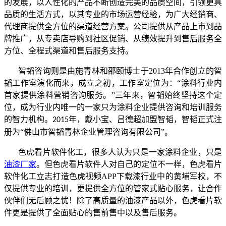
的发展，以人性化的产品不断创造完美的品质空间，引领更具
品质的生活方式，以其专业的市场运营经验，为广大经销商、
代理商提供全方位的渠道经营方案。公司提供从产品上市到品
牌推广，从专卖店导购到社区促销、从绩效提升到售后服务全
方位、全程式渠道和售后服务支持。
智韬咨询则是由施青林和邵颐博士于2013年合作创立的智
韬工作室演化而来，成立之初，工作室定位为：“涂料行业内
首家提供涂料营销咨询服务。”三年来，智韬始终坚持这个定
位，成为行业内唯一的一家只为涂料企业提供咨询和培训服务
的智力机构。
年，戴小宝、吕德超加盟智韬，智韬正式注
2015
册为“佛山市智韬青林企业管理咨询有限公司”。
色虎看片软件化工，很多人认为只是一家涂料企业，只是
油漆厂家
。但色虎看片软件人对自己的定位不一样，色虎看片
软件化工立志打造色虎视频APP下载漆行业中的黄埔军校，不
仅提供专业的培训，更提供全方位的管家式贴心服务，让合作
伙伴们无后顾之忧！除了高质量的油漆产品以外，色虎看片软
件更是提供了全面贴心的售前售中以及售后服务。