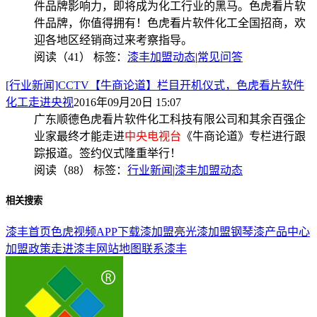
件品牌影响力，即将成为化工行业的黑马。色虎看片软
件品牌，你值得拥有！色虎看片软件化工全国招商，欢
迎各地区经销商过来考察指导。
阅读（41）
标签：
漆丰加盟动态
|
常见问答
[行业新闻]CCTV【牛商论道】栏目开机仪式，色虎看片软件
化工走进央视
2016年09月20日 15:07
广东顺德色虎看片软件化工科技有限公司和其余百强企
业家最终才能走进
中央电视台
《牛商论道》专栏进行跟
踪报道。签约仪式隆重举行！
阅读（88）
标签：
行业新闻
|
漆丰加盟动态
相关搜索
漆丰首页
色虎视频APP下载漆加盟
亮光漆加盟
钢琴漆
产品中心
加盟政策
走进漆丰
网站地图
联系漆丰