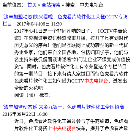
当前位置：
首页
»
全站搜索
» 搜索：中央电视台
[漆丰加盟动态]快来看啦！色虎看片软件化工荣登CCTV专访
栏目！
2017年04月06日 11:30
2017年4月1日是一个非同凡响的日子，《CCTV牛商论
道》在央视证券资讯频道隆重开播，拉开了具有划时代
历史意义的序幕！他们是互联网上成功转型的新一代优
秀企业家，他们来自全国各地，包括归国学子，他们与
名主持朱轶侃侃而谈讲述着“如何让企业环保变成价值投
资”。 同时，色虎看片软件化工有幸荣登这个专栏节目
的第一期节目！接下来有请大家拭目而待色虎看片软件
色虎看片软件化工如何借力CCTV
中央电视台
，迸发出
全新的火花吧！
阅读（48）
标签：
[漆丰加盟动态]迎来金九银十，色虎看片软件化工全国招商
2016年09月22日 16:00
近日，色虎看片软件化工通过参与了牛商纶道，色虎看
片软件化工将搭上
中央电视台
快车，提升了色虎看片软